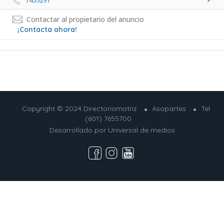
7455291 
Contactar al propietario del anuncio
¡Contacta ahora!
Copyright © 2024 Directoriomotriz
Asopartes
Tel
(601) 7655700
Desarrollado por
Universal de medios