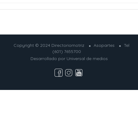
Copyright © 2024 Directoriomotriz
Asopartes
Tel
(601) 7655700
Desarrollado por
Universal de medios