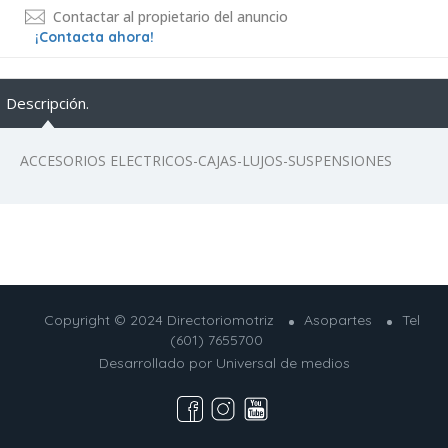
Contactar al propietario del anuncio
¡Contacta ahora!
Descripción.
ACCESORIOS ELECTRICOS-CAJAS-LUJOS-SUSPENSIONES
Copyright © 2024 Directoriomotriz
Asopartes
Tel
(601) 7655700
Desarrollado por
Universal de medios