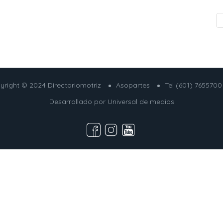
yright © 2024 Directoriomotriz
Asopartes
Tel (601) 7655700
Desarrollado por
Universal de medios