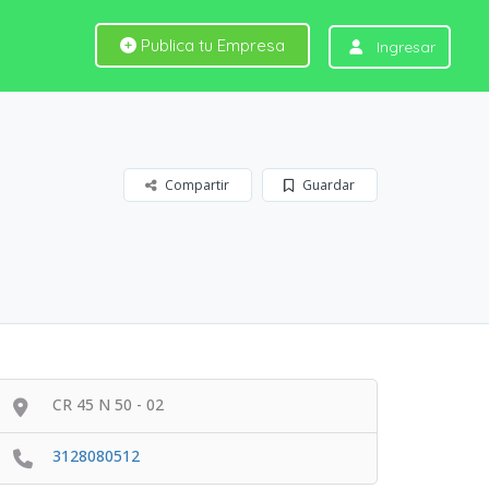
Publica tu Empresa 
Ingresar
Compartir 
Guardar 
CR 45 N 50 - 02 
3128080512 