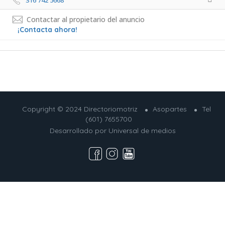
316 742 5668 
Contactar al propietario del anuncio
¡Contacta ahora!
Copyright © 2024 Directoriomotriz
Asopartes
Tel
(601) 7655700
Desarrollado por
Universal de medios