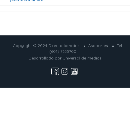
Copyright © 2024 Directoriomotriz
Asopartes
Tel
(601) 7655700
Desarrollado por
Universal de medios