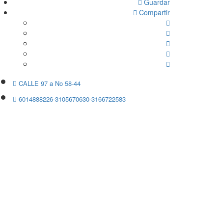
Guardar 
Compartir 
CALLE 97 a No 58-44 
6014888226-3105670630-3166722583 