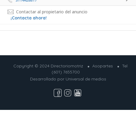
3114428817 
Contactar al propietario del anuncio
¡Contacta ahora!
Copyright © 2024 Directoriomotriz
Asopartes
Tel
(601) 7655700
Desarrollado por
Universal de medios