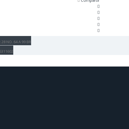
Compartir 
 28 NO. 64 A 99 BR 
6311602 