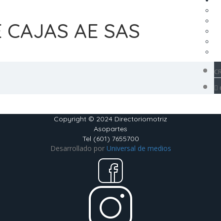
 CAJAS AE SAS
CR
Copyright © 2024 Directoriomotriz
Asopartes
Tel (601) 7655700
Desarrollado por
Universal de medios