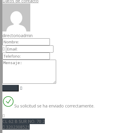
Datos de contacto 
directorioadmin
Su solicitud se ha enviado correctamente.
CL 62 B SUR NO. 70 2 
3202308521 