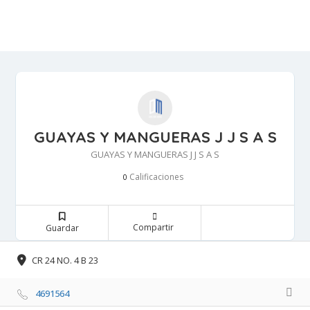
GUAYAS Y MANGUERAS J J S A S
GUAYAS Y MANGUERAS J J S A S
Calificaciones 
0
Compartir 
Guardar 
CR 24 NO. 4 B 23 
4691564 