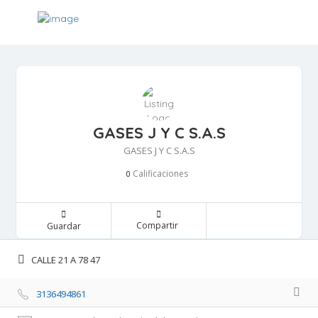
GASES J Y C S.A.S
GASES J Y C S.A.S
Calificaciones 
0
Compartir 
Guardar 
CALLE 21 A 78 47 
3136494861 