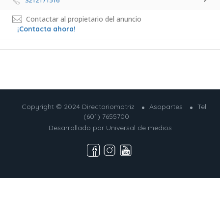
3212171516 
Contactar al propietario del anuncio
¡Contacta ahora!
Copyright © 2024 Directoriomotriz
Asopartes
Tel
(601) 7655700
Desarrollado por
Universal de medios