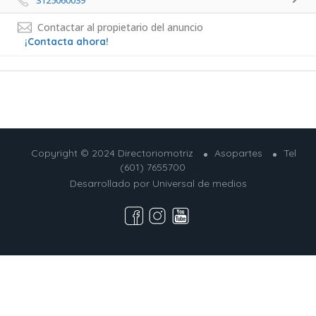
3125060039 
Contactar al propietario del anuncio
¡Contacta ahora!
Copyright © 2024 Directoriomotriz
Asopartes
Tel
(601) 7655700
Desarrollado por
Universal de medios