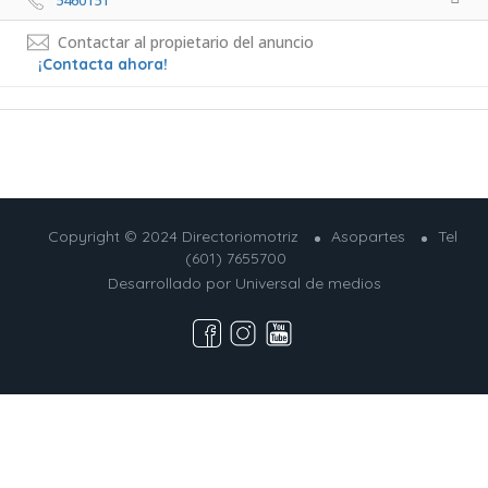
5460151 
Contactar al propietario del anuncio
¡Contacta ahora!
Copyright © 2024 Directoriomotriz
Asopartes
Tel
(601) 7655700
Desarrollado por
Universal de medios