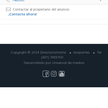
7462335 
Contactar al propietario del anuncio
¡Contacta ahora!
Copyright © 2024 Directoriomotriz
Asopartes
Tel
(601) 7655700
Desarrollado por
Universal de medios