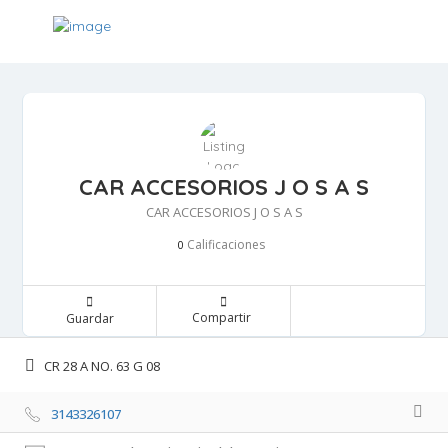
CAR ACCESORIOS J O S A S
CAR ACCESORIOS J O S A S
Calificaciones 
0
Compartir 
Guardar 
CR 28 A NO. 63 G 08 
3143326107 