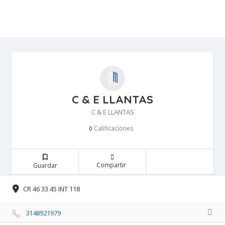
C & E LLANTAS
C & E LLANTAS
Calificaciones 
0
Compartir 
Guardar 
CR 46 33 45 INT 118 
3148921979 