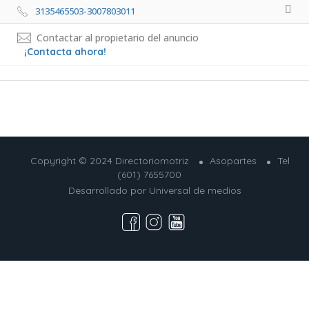
3135465503-3007803011 
Contactar al propietario del anuncio
¡Contacta ahora!
Copyright © 2024 Directoriomotriz
Asopartes
Tel
(601) 7655700
Desarrollado por
Universal de medios