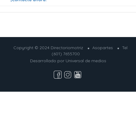
Copyright © 2024 Directoriomotriz
Asopartes
Tel
(601) 7655700
Desarrollado por
Universal de medios